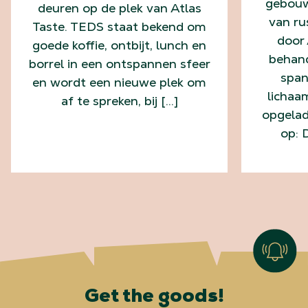
gebouw
deuren op de plek van Atlas
van ru
Taste. TEDS staat bekend om
door 
goede koffie, ontbijt, lunch en
behand
borrel in een ontspannen sfeer
span
en wordt een nieuwe plek om
lichaa
af te spreken, bij […]
opgelad
op: 
Get the goods!