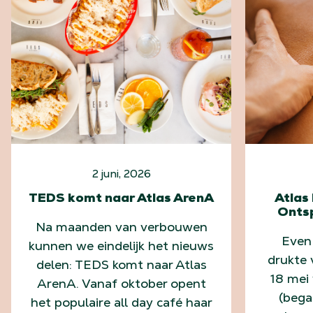
2 juni, 2026
TEDS komt naar Atlas ArenA
Atlas
Onts
Na maanden van verbouwen
Even
kunnen we eindelijk het nieuws
drukte 
delen: TEDS komt naar Atlas
18 mei 
ArenA. Vanaf oktober opent
(bega
het populaire all day café haar