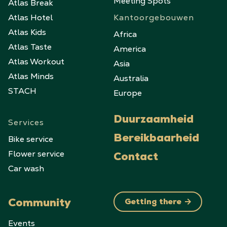
Meeting Spots
Atlas Break
Atlas Hotel
Kantoorgebouwen
Atlas Kids
Africa
Atlas Taste
America
Atlas Workout
Asia
Atlas Minds
Australia
STACH
Europe
Duurzaamheid
Services
Bike service
Bereikbaarheid
Flower service
Contact
Car wash
Community
Getting there
Events