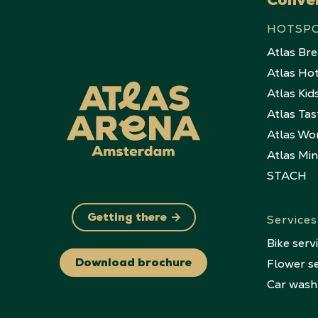
Conve
HOTSP
Atlas Br
Atlas Ho
Atlas Kid
Atlas Tas
Atlas Wo
Atlas Mi
STACH
Services
Getting there
Bike serv
Flower se
Download brochure
Car wash