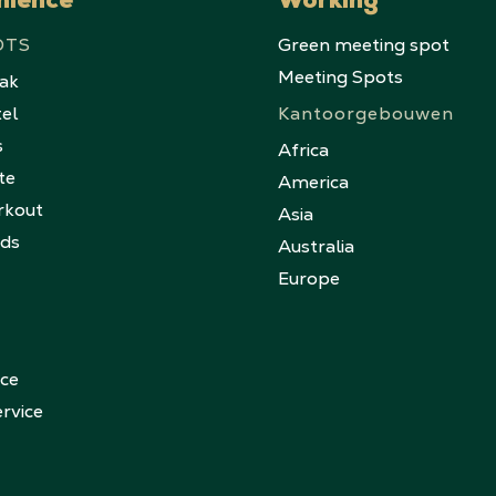
nience
Working
OTS
Green meeting spot
Meeting Spots
eak
tel
Kantoorgebouwen
s
Africa
te
America
rkout
Asia
nds
Australia
Europe
ice
rvice