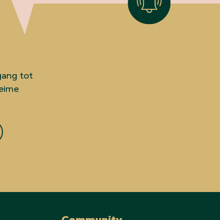
gang tot
heime