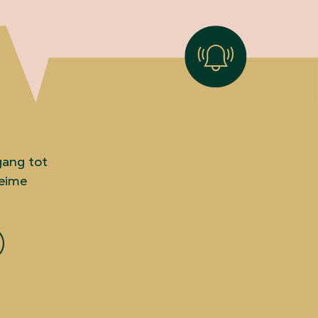
gang tot
heime