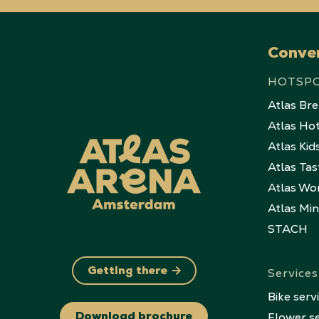
Conve
HOTSP
Atlas Br
Atlas Ho
Atlas Kid
Atlas Tas
Atlas Wo
Atlas Mi
STACH
Services
Getting there
Bike serv
Flower se
Download brochure