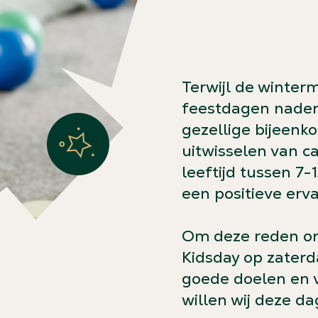
Terwijl de winter
feestdagen nadere
gezellige bijeenk
uitwisselen van c
leeftijd tussen 7-
een positieve erv
Om deze reden org
Kidsday op zater
goede doelen en v
willen wij deze d