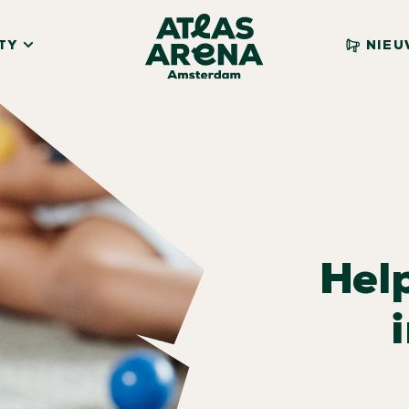
TY
NIEU
Hel