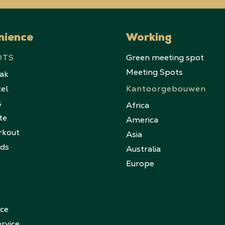
nience
Working
OTS
Green meeting spot
Meeting Spots
eak
tel
Kantoorgebouwen
s
Africa
te
America
rkout
Asia
nds
Australia
Europe
ice
rvice