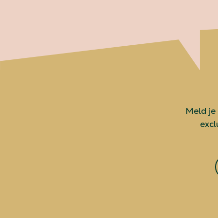
Meld je
excl