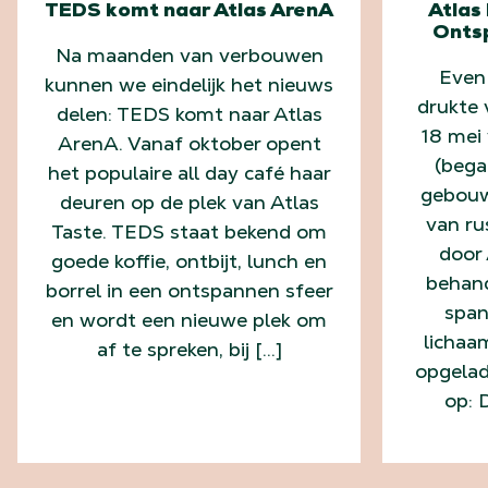
TEDS komt naar Atlas ArenA
Atlas
Onts
Na maanden van verbouwen
Even
kunnen we eindelijk het nieuws
drukte 
delen: TEDS komt naar Atlas
18 mei 
ArenA. Vanaf oktober opent
(bega
het populaire all day café haar
gebouw
deuren op de plek van Atlas
van ru
Taste. TEDS staat bekend om
door 
goede koffie, ontbijt, lunch en
behand
borrel in een ontspannen sfeer
span
en wordt een nieuwe plek om
lichaa
af te spreken, bij […]
opgelad
op: 