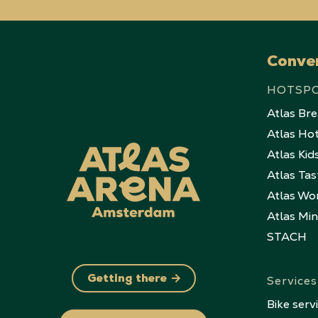
Conve
HOTSP
Atlas Br
Atlas Ho
Atlas Kid
Atlas Tas
Atlas Wo
Atlas Mi
STACH
Services
Getting there
Bike serv