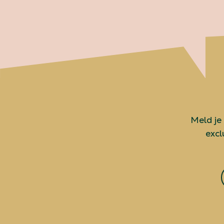
Meld je
excl