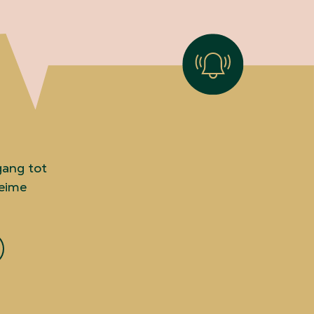
gang tot
heime