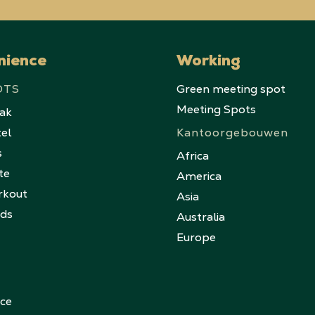
nience
Working
OTS
Green meeting spot
Meeting Spots
eak
tel
Kantoorgebouwen
s
Africa
te
America
rkout
Asia
nds
Australia
Europe
ice