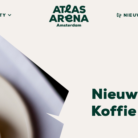
TY
NIEU
Nieuw
Koffie