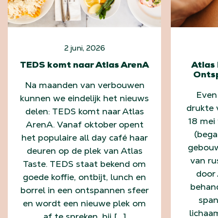
2 juni, 2026
TEDS komt naar Atlas ArenA
Atlas
Onts
Na maanden van verbouwen
Even
kunnen we eindelijk het nieuws
drukte 
delen: TEDS komt naar Atlas
18 mei 
ArenA. Vanaf oktober opent
(bega
het populaire all day café haar
gebouw
deuren op de plek van Atlas
van ru
Taste. TEDS staat bekend om
door 
goede koffie, ontbijt, lunch en
behand
borrel in een ontspannen sfeer
span
en wordt een nieuwe plek om
lichaa
af te spreken, bij […]