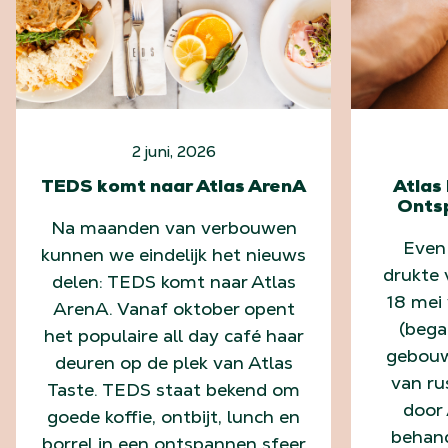
2 juni, 2026
TEDS komt naar Atlas ArenA
Atlas
Onts
Na maanden van verbouwen
Even
kunnen we eindelijk het nieuws
drukte 
delen: TEDS komt naar Atlas
18 mei 
ArenA. Vanaf oktober opent
(bega
het populaire all day café haar
gebouw
deuren op de plek van Atlas
van ru
Taste. TEDS staat bekend om
door 
goede koffie, ontbijt, lunch en
behand
borrel in een ontspannen sfeer