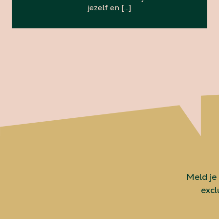
jezelf en […]
Meld je
excl