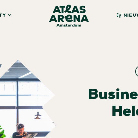
TY
NIEU
Busine
Hel