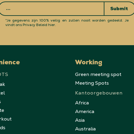
Submit
*Je gegevens zijn 100% veilig en zullen nooit worden gedeeld.
Je
vindt ons Privacy Beleid hier.
nience
Working
OTS
Green meeting spot
Meeting Spots
eak
tel
Kantoorgebouwen
s
Africa
te
America
rkout
Asia
nds
Australia