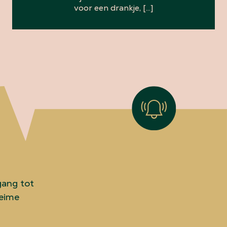
voor een drankje, […]
gang tot
heime