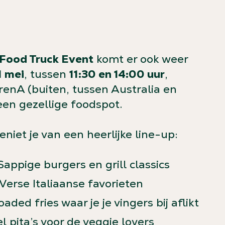
Food Truck Event
komt er ook weer
1 mei
, tussen
11:30 en 14:00 uur
,
renA (buiten, tussen Australia en
een gezellige foodspot.
niet je van een heerlijke line-up:
appige burgers en grill classics
Verse Italiaanse favorieten
aded fries waar je je vingers bij aflikt
l pita’s voor de veggie lovers