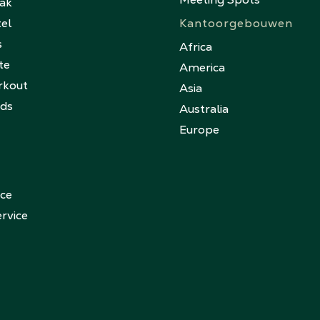
eak
tel
Kantoorgebouwen
s
Africa
te
America
rkout
Asia
nds
Australia
Europe
ice
rvice