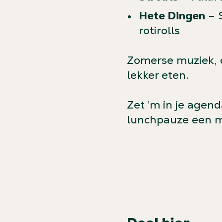
Hete Dingen
– S
rotirolls
Zomerse muziek, e
lekker eten.
Zet ’m in je agen
lunchpauze een mi