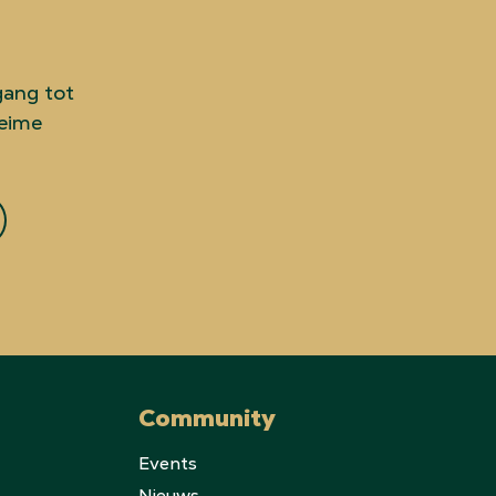
gang tot
heime
Community
Events
Nieuws