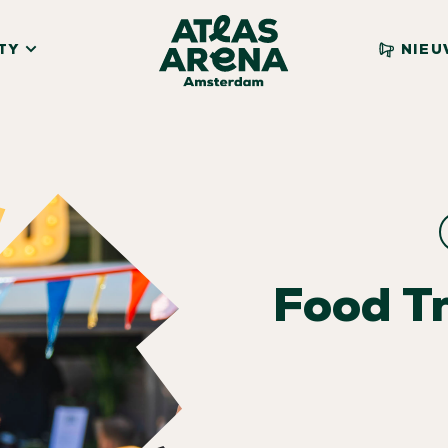
TY
NIEU
Food T