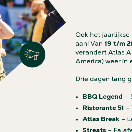
Ook het jaarlijkse
aan! Van
19 t/m 2
verandert Atlas A
America) weer in 
Drie dagen lang ge
BBQ Legend
– S
Ristorante 51
– 
Atlas Break
– Lo
Streats
– Falafe