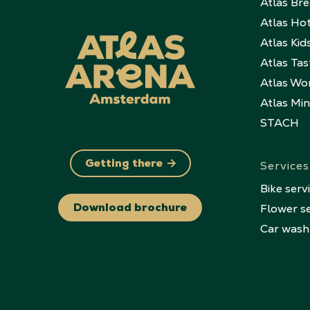
Atlas Br
Atlas Ho
Atlas Kid
Atlas Tas
Atlas Wo
Atlas Mi
STACH
Services
Getting there
Bike serv
Flower se
Download brochure
Car wash