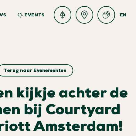
WS
EVENTS
EN
Terug naar Evenementen
n kijkje achter de
en bij Courtyard
riott Amsterdam!