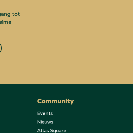
gang tot
heime
Community
Events
Nieuws
Atlas Square