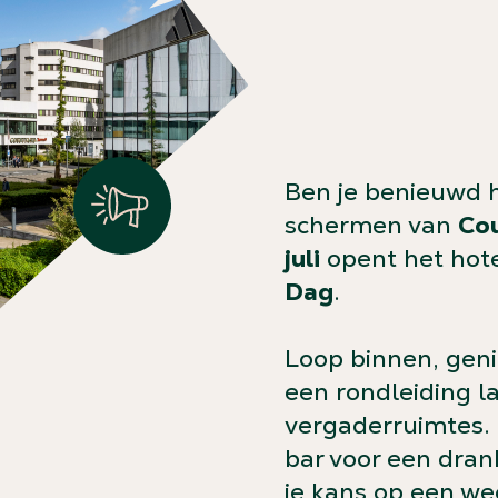
Ben je benieuwd h
schermen van
Cou
juli
opent het hote
Dag
.
Loop binnen, geni
een rondleiding l
vergaderruimtes. 
bar voor een drank
je kans op een w