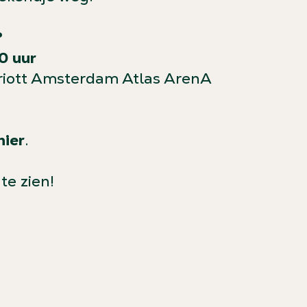
?
30 uur
riott Amsterdam Atlas ArenA
hier
.
te zien!