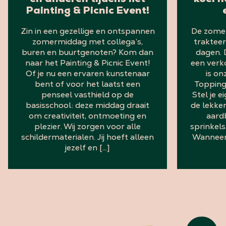
én anderen tijdens het
koel n
Painting & Picnic Event!
Zin in een gezellige en ontspannen
De zomer
zomermiddag met collega’s,
trakteer
buren en buurtgenoten? Kom dan
dagen. 
naar het Painting & Picnic Event!
een ver
Of je nu een ervaren kunstenaar
is o
bent of voor het laatst een
Topping
penseel vasthield op de
Stel je
basisschool: deze middag draait
de lekker
om creativiteit, ontmoeting en
aard
plezier. Wij zorgen voor alle
sprinkels
schildermaterialen. Jij hoeft alleen
Wanneer
jezelf en […]