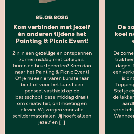
25.08.2026
Kom verbinden met jezelf
De z
én anderen tijdens het
koel n
Painting & Picnic Event!
Zin in een gezellige en ontspannen
De zomer
zomermiddag met collega’s,
trakteer
buren en buurtgenoten? Kom dan
dagen. 
naar het Painting & Picnic Event!
een ver
Of je nu een ervaren kunstenaar
is o
bent of voor het laatst een
Topping
penseel vasthield op de
Stel je
basisschool: deze middag draait
de lekker
om creativiteit, ontmoeting en
aard
plezier. Wij zorgen voor alle
sprinkels
schildermaterialen. Jij hoeft alleen
Wanneer
jezelf en […]