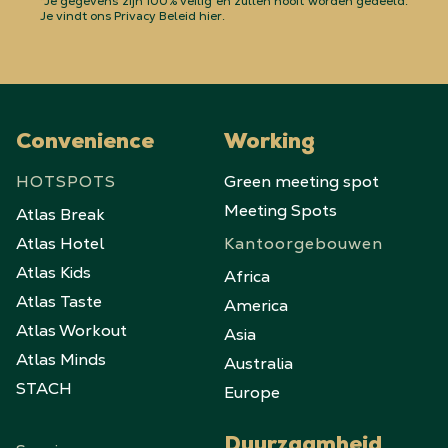
*Je gegevens zijn 100% veilig en zullen nooit worden gedeeld.
Je vindt ons Privacy Beleid hier.
Convenience
Working
HOTSPOTS
Green meeting spot
Meeting Spots
Atlas Break
Atlas Hotel
Kantoorgebouwen
Atlas Kids
Africa
Atlas Taste
America
Atlas Workout
Asia
Atlas Minds
Australia
STACH
Europe
Duurzaamheid