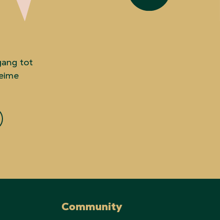
gang tot
heime
Community