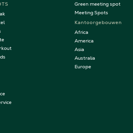
OTS
Green meeting spot
Meeting Spots
eak
tel
Kantoorgebouwen
s
Africa
te
America
rkout
Asia
nds
Australia
Europe
ice
rvice