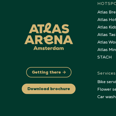
HOTSP
Atlas Br
Atlas Ho
Atlas Kid
Atlas Tas
Atlas Wo
Atlas Mi
STACH
Services
Getting there
Bike serv
Flower se
Download brochure
Car wash